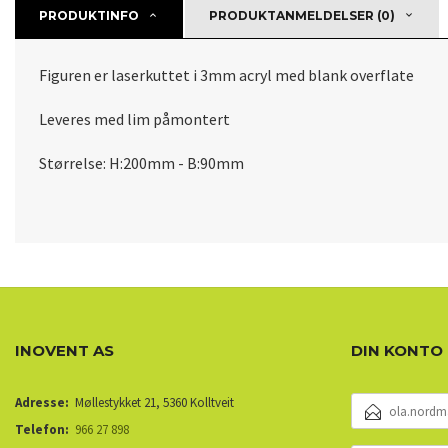
PRODUKTINFO
PRODUKTANMELDELSER (0)
Figuren er laserkuttet i 3mm acryl med blank overflate
Leveres med lim påmontert
Størrelse: H:200mm - B:90mm
INOVENT AS
DIN KONTO
E-
Adresse:
Møllestykket 21, 5360 Kolltveit
POSTADRESSE
Telefon:
966 27 898