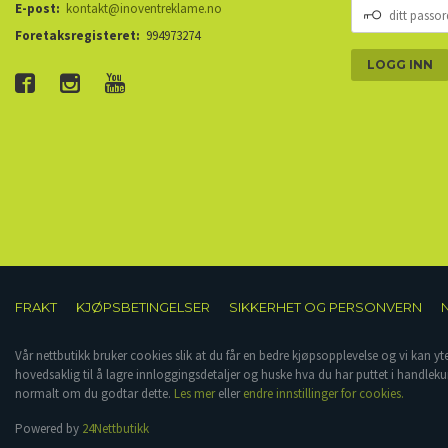
DITT
E-post:
kontakt@inoventreklame.no
PASSORD
Foretaksregisteret:
994973274
FRAKT
KJØPSBETINGELSER
SIKKERHET OG PERSONVERN
Vår nettbutikk bruker cookies slik at du får en bedre kjøpsopplevelse og vi kan yt
hovedsaklig til å lagre innloggingsdetaljer og huske hva du har puttet i handleku
normalt om du godtar dette.
Les mer
eller
endre innstillinger for cookies.
Powered by
24Nettbutikk