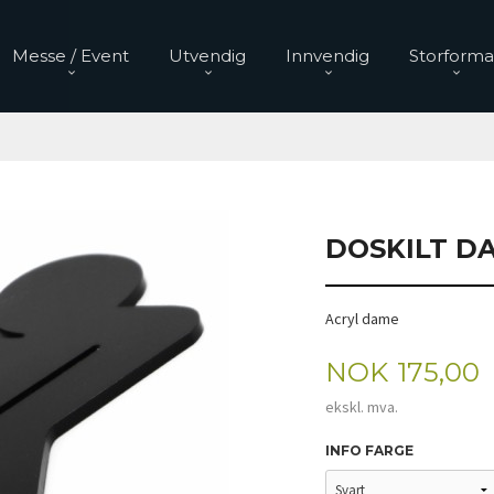
Messe / Event
Utvendig
Innvendig
Storforma
DOSKILT D
Acryl dame
Pris
NOK
175,00
ekskl. mva.
INFO FARGE