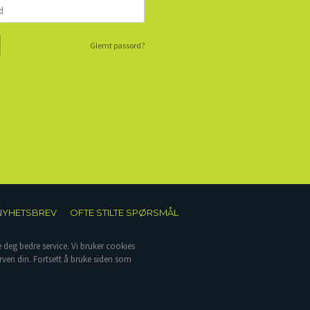
Glemt passord?
NYHETSBREV
OFTE STILTE SPØRSMÅL
e deg bedre service. Vi bruker cookies
rven din. Fortsett å bruke siden som