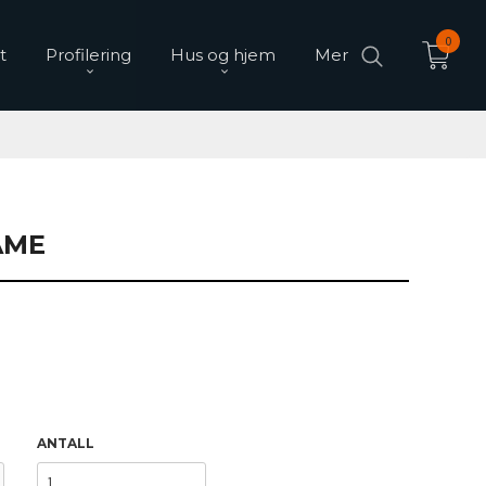
0
t
Profilering
Hus og hjem
Mer
AME
ANTALL