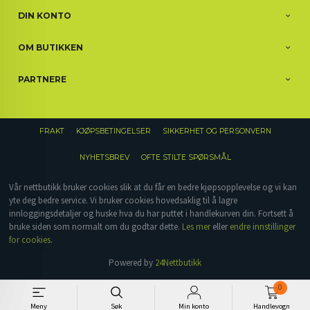
DIN KONTO
OM BUTIKKEN
PARTNERE
FRAKT
KJØPSBETINGELSER
SIKKERHET OG PERSONVERN
NYHETSBREV
OFTE STILTE SPØRSMÅL
Vår nettbutikk bruker cookies slik at du får en bedre kjøpsopplevelse og vi kan
yte deg bedre service. Vi bruker cookies hovedsaklig til å lagre
innloggingsdetaljer og huske hva du har puttet i handlekurven din. Fortsett å
bruke siden som normalt om du godtar dette.
Les mer
eller
endre innstillinger
for cookies.
Powered by
24Nettbutikk
0
Meny
Søk
Min konto
Handlevogn