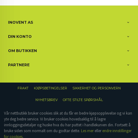
INOVENT AS
DIN KONTO
OM BUTIKKEN
PARTNERE
FRAKT
KJØPSBETINGELSER
SIKKERHET OG PERSONVERN
NYHETSBREV
OFTE STILTE SPØRSMÅL
Vår nettbutikk bruker cookies slik at du får en bedre kjøpsopplevelse og vi kan
yte deg bedre service. Vi bruker cookies hovedsaklig til å lagre
innloggingsdetaljer og huske hva du har puttet i handlekurven din. Fortsett å
bruke siden som normalt om du godtar dette.
Les mer
eller
endre innstillinger
for cookies.