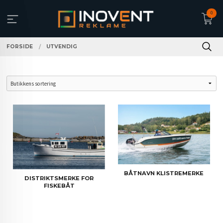
Gå
0
til
innholdet
FORSIDE
UTVENDIG
BÅTNAVN KLISTREMERKE
DISTRIKTSMERKE FOR
FISKEBÅT