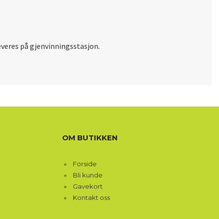
leveres på gjenvinningsstasjon.
OM BUTIKKEN
Forside
Bli kunde
Gavekort
Kontakt oss