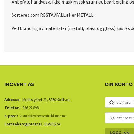
Anbefalt håndvask, ikke maskinvask grunnet bearbeiding og 
Sorteres som RESTAVFALL eller METALL.
Ved blanding av materialer (metall, plast og glass) kastes d
INOVENT AS
DIN KONTO
E-
Adresse:
Møllestykket 21, 5360 Kolltveit
POSTADRESSE
Telefon:
966 27 898
DITT
E-post:
kontakt@inoventreklame.no
PASSORD
Foretaksregisteret:
994973274