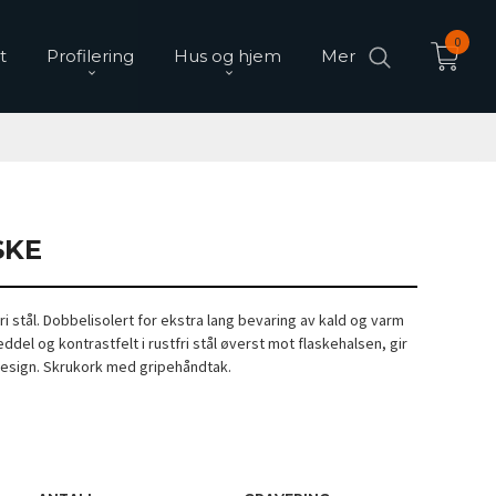
0
t
Profilering
Hus og hjem
Mer
SKE
tfri stål. Dobbelisolert for ekstra lang bevaring av kald og varm
ddel og kontrastfelt i rustfri stål øverst mot flaskehalsen, gir
esign. Skrukork med gripehåndtak.