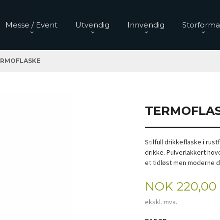
Messe / Event
Utvendig
Innvendig
Storforma
ERMOFLASKE
TERMOFLA
Stilfull drikkeflaske i rus
drikke. Pulverlakkert hove
et tidløst men moderne d
Pris
NOK
220,00
ekskl. mva.