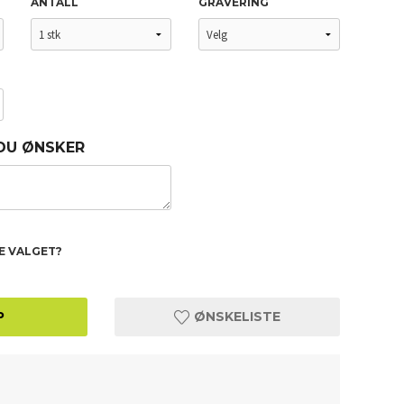
ANTALL
GRAVERING
 DU ØNSKER
TE VALGET?
P
ØNSKELISTE