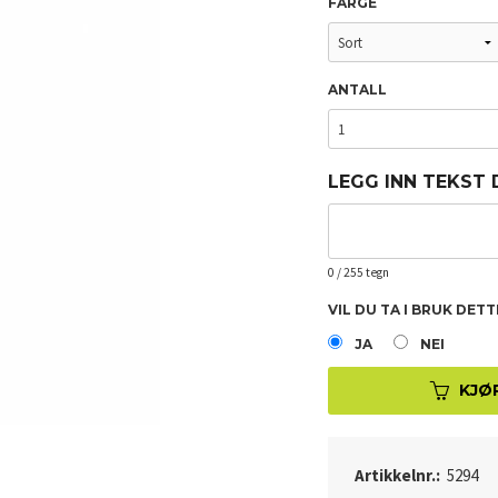
FARGE
ANTALL
LEGG INN TEKST
0
/ 255 tegn
VIL DU TA I BRUK DET
JA
NEI
KJØ
Artikkelnr.:
5294