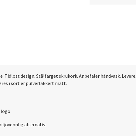
. Tidløst design. Stålfarget skrukork. Anbefaler håndvask. Leveres 
veres i sort er pulverlakkert matt.
r logo
miljøvennlig alternativ.