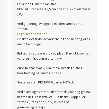
Lokk med lukkemekanisme.
BPA FRI. Størrelse: 17,5 cm høy / ca. 7 cm diameter
/ 0,4L.
V
ed
gravering
av logo så må den være vektor
format.
Logo sendes inn her
Ønskes det trykk av varierte logoer så det gjøres
en ordre pr logo
Bidra til å redusere bruk av plast. Bruk stål som et
varig og miljøvennlig alternativ.
Anbefalt håndvask, ikke maskinvask grunnet
bearbeiding og unødig slitasje.
Sorteres som RESTAVFALL eller METALL.
Ved blanding av materialer (metall, plast og glass)
kastes det i restavfallet. Kun flaske, kopp eller
termos (uten kopp/kork) leveres på
gjenvinningsstasjon.