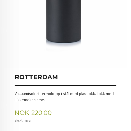
ROTTERDAM
Vakuumisolert termokopp i stål med plastlokk. Lokk med
lukkemekanisme.
Pris
NOK
220,00
ekskl. mva.