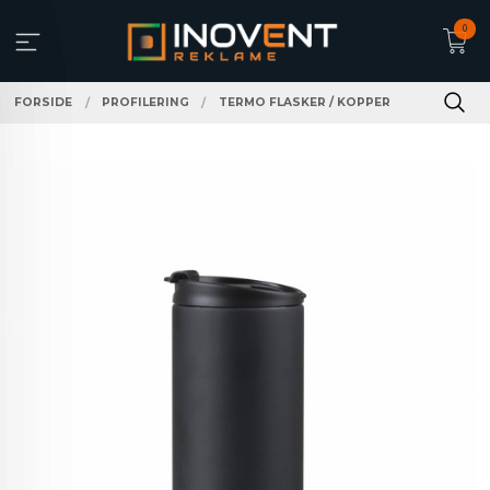
Gå
0
til
innholdet
FORSIDE
PROFILERING
TERMO FLASKER / KOPPER