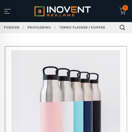
Gå
0
til
innholdet
FORSIDE
PROFILERING
TERMO FLASKER / KOPPER