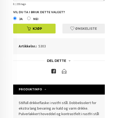
0
/ 255 tegn
VIL DU TA I BRUK DETTE VALGET?
JA
NEI
KJØP
ØNSKELISTE
Artikkelnr.:
5303
DEL DETTE
PRODUKTINFO
Stilfull drikkeflaske i rustfri stål. Dobbelisolert for
ekstra lang bevaring av kald og varm drikke.
Pulverlakkert hoveddel og kontrastfelt i rustfri stål