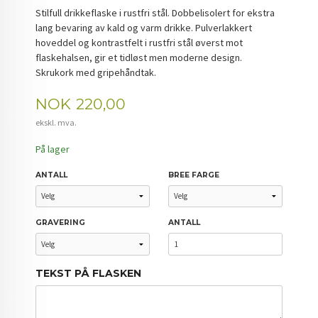
Stilfull drikkeflaske i rustfri stål. Dobbelisolert for ekstra
lang bevaring av kald og varm drikke. Pulverlakkert
hoveddel og kontrastfelt i rustfri stål øverst mot
flaskehalsen, gir et tidløst men moderne design.
Skrukork med gripehåndtak.
Pris
NOK
220,00
ekskl. mva.
På lager
ANTALL
BREE FARGE
GRAVERING
ANTALL
TEKST PÅ FLASKEN