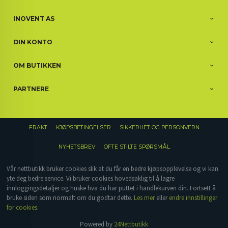
INOVENT AS
DIN KONTO
OM BUTIKKEN
PARTNERE
FRAKT
KJØPSBETINGELSER
SIKKERHET OG PERSONVERN
NYHETSBREV
OFTE STILTE SPØRSMÅL
Vår nettbutikk bruker cookies slik at du får en bedre kjøpsopplevelse og vi kan
yte deg bedre service. Vi bruker cookies hovedsaklig til å lagre
innloggingsdetaljer og huske hva du har puttet i handlekurven din. Fortsett å
bruke siden som normalt om du godtar dette.
Les mer
eller
endre innstillinger
for cookies.
Powered by
24Nettbutikk