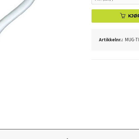
KJØ
Artikkelnr.:
MUG-TH