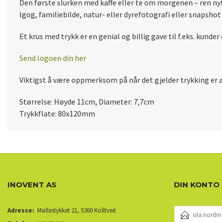
Den første slurken med kaffe eller te om morgenen – ren nyt
lgog, familiebilde, natur- eller dyrefotografi eller snapshot 
Et krus med trykk er en genial og billig gave til f.eks. kunder
Send logoen din her
Viktigst å være oppmerksom på når det gjelder trykking er 
Størrelse:
Høyde 11cm, Diameter: 7,7cm
Trykkflate:
80x120mm
INOVENT AS
DIN KONTO
E-
Adresse:
Møllestykket 21, 5360 Kolltveit
POSTADRESSE