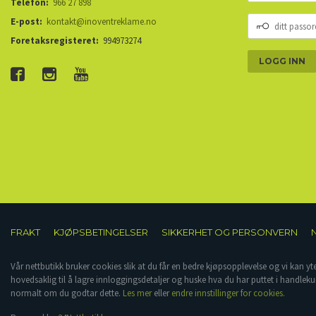
Telefon:
966 27 898
DITT
E-post:
kontakt@inoventreklame.no
PASSORD
Foretaksregisteret:
994973274
FRAKT
KJØPSBETINGELSER
SIKKERHET OG PERSONVERN
Vår nettbutikk bruker cookies slik at du får en bedre kjøpsopplevelse og vi kan yt
hovedsaklig til å lagre innloggingsdetaljer og huske hva du har puttet i handleku
normalt om du godtar dette.
Les mer
eller
endre innstillinger for cookies.