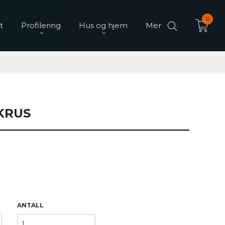
0
t
Profilering
Hus og hjem
Mer
KRUS
n
ANTALL