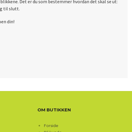
yeblikkene. Det er du som bestemmer hvordan det skal se ut:
 til slutt.
oen din!
OM BUTIKKEN
Forside