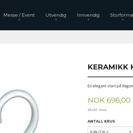
Messe / Event
Utvendig
Innvendig
Storforma
KERAMIKK 
En elegant start på dage
Pris
NOK
696,00
ekskl. mva.
ANTALL KRUS