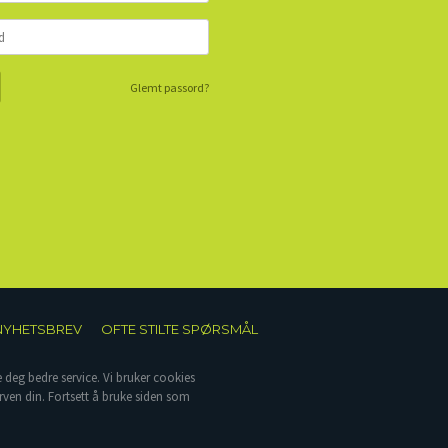
Glemt passord?
NYHETSBREV
OFTE STILTE SPØRSMÅL
e deg bedre service. Vi bruker cookies
rven din. Fortsett å bruke siden som