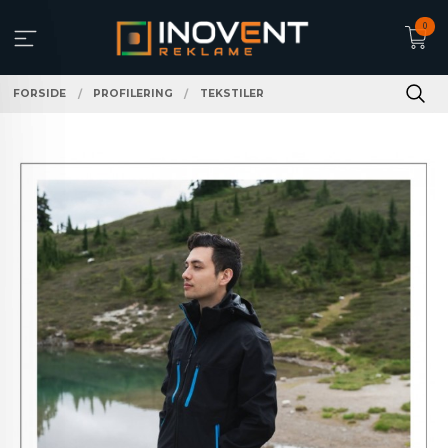
Gå
0
til
innholdet
FORSIDE
PROFILERING
TEKSTILER