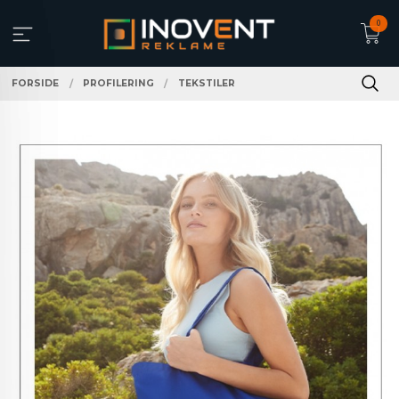
Gå
0
til
innholdet
FORSIDE
PROFILERING
TEKSTILER