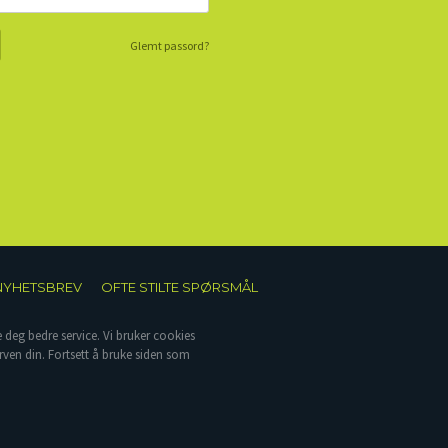
Glemt passord?
NYHETSBREV
OFTE STILTE SPØRSMÅL
e deg bedre service. Vi bruker cookies
rven din. Fortsett å bruke siden som