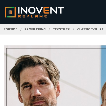
Gå
Lukk
PRODUKTER
til
innholdet
FORSIDE
PROFILERING
TEKSTILER
CLASSIC T-SHIRT