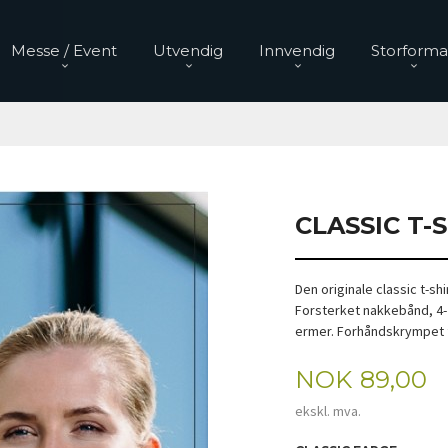
Messe / Event
Utvendig
Innvendig
Storforma
CLASSIC T-
Den originale classic t-shi
Forsterket nakkebånd, 4-
ermer. Forhåndskrympet fo
Pris
NOK
89,00
ekskl. mva.