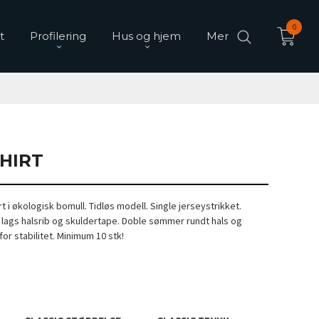
0
t
Profilering
Hus og hjem
Mer
SHIRT
rt i økologisk bomull. Tidløs modell. Single jerseystrikket.
 lags halsrib og skuldertape. Doble sømmer rundt hals og
r stabilitet. Minimum 10 stk!