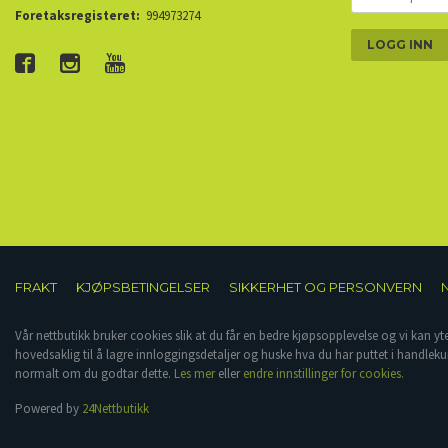
PASSORD
Foretaksregisteret:
994973274
FRAKT
KJØPSBETINGELSER
SIKKERHET OG PERSONVERN
Vår nettbutikk bruker cookies slik at du får en bedre kjøpsopplevelse og vi kan yt
hovedsaklig til å lagre innloggingsdetaljer og huske hva du har puttet i handleku
normalt om du godtar dette.
Les mer
eller
endre innstillinger for cookies.
Powered by
24Nettbutikk