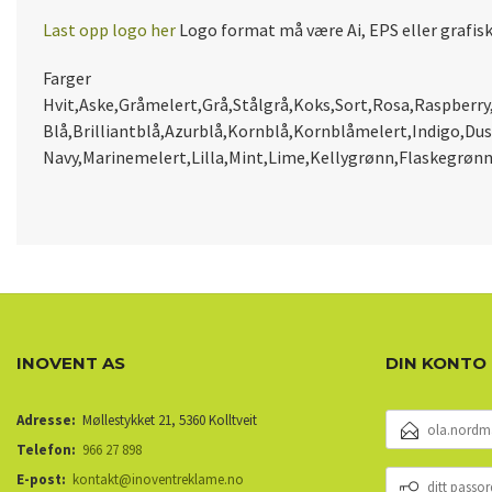
Last opp logo her
Logo format må være Ai, EPS eller grafis
Farger
Hvit
,
Aske
,
Gråmelert
,
Grå
,
Stålgrå
,
Koks
,
Sort
,
Rosa
,
Raspberry
Blå
,
Brilliantblå
,
Azurblå
,
Kornblå
,
Kornblåmelert
,
Indigo
,
Dus
Navy
,
Marinemelert
,
Lilla
,
Mint
,
Lime
,
Kellygrønn
,
Flaskegrøn
INOVENT AS
DIN KONTO
E-
Adresse:
Møllestykket 21, 5360 Kolltveit
POSTADRESSE
Telefon:
966 27 898
DITT
E-post:
kontakt@inoventreklame.no