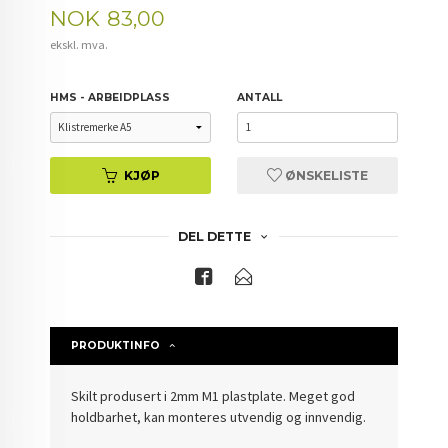
Pris
NOK
83,00
ekskl. mva.
HMS - ARBEIDPLASS
ANTALL
KJØP
ØNSKELISTE
DEL DETTE
PRODUKTINFO
Skilt produsert i 2mm M1 plastplate. Meget god
holdbarhet, kan monteres utvendig og innvendig.