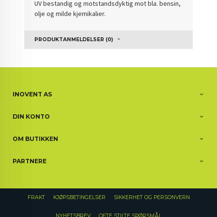
UV bestandig og motstandsdyktig mot bla. bensin,
olje og milde kjemikalier.
PRODUKTANMELDELSER (0)
INOVENT AS
DIN KONTO
OM BUTIKKEN
PARTNERE
FRAKT
KJØPSBETINGELSER
SIKKERHET OG PERSONVERN
NYHETSBREV
OFTE STILTE SPØRSMÅL