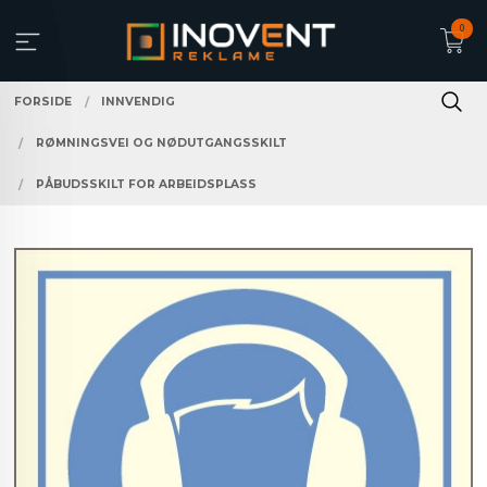
Gå
0
til
innholdet
FORSIDE
INNVENDIG
RØMNINGSVEI OG NØDUTGANGSSKILT
PÅBUDSSKILT FOR ARBEIDSPLASS