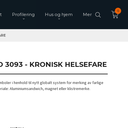
0
t
Profilering
Hus og hjem
Mer
ARE
D 3093 - KRONISK HELSEFARE
boler i henhold til nytt globalt system for merking av farlige
eriale: Aluminiumsandwich, magnet eller klistremerke.