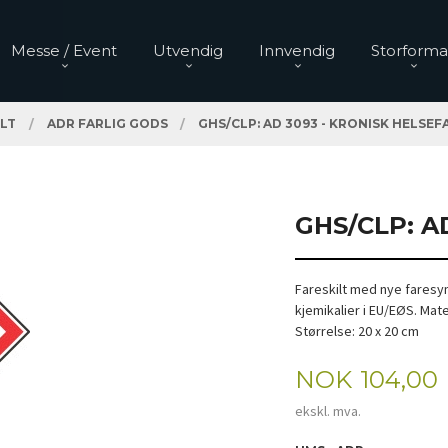
Messe / Event
Utvendig
Innvendig
Storforma
LT
ADR FARLIG GODS
GHS/CLP: AD 3093 - KRONISK HELSEF
GHS/CLP: A
Fareskilt med nye faresym
kjemikalier i EU/EØS. Mat
Størrelse: 20 x 20 cm
Pris
NOK
104,00
ekskl. mva.