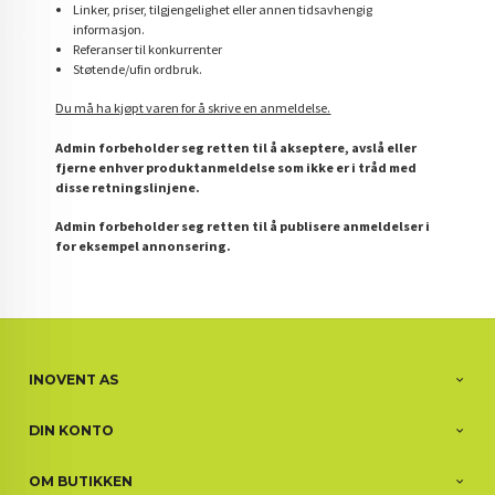
Linker, priser, tilgjengelighet eller annen tidsavhengig
informasjon.
Referanser til konkurrenter
Støtende/ufin ordbruk.
Du må ha kjøpt varen for å skrive en anmeldelse.
Admin forbeholder seg retten til å akseptere, avslå eller
fjerne enhver produktanmeldelse som ikke er i tråd med
disse retningslinjene.
Admin forbeholder seg retten til å publisere anmeldelser i
for eksempel annonsering.
INOVENT AS
DIN KONTO
OM BUTIKKEN