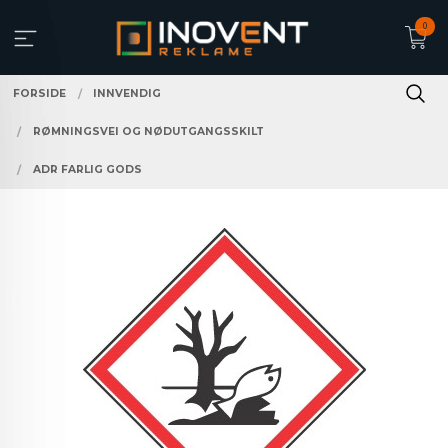
Gå
0
til
innholdet
FORSIDE
INNVENDIG
RØMNINGSVEI OG NØDUTGANGSSKILT
ADR FARLIG GODS