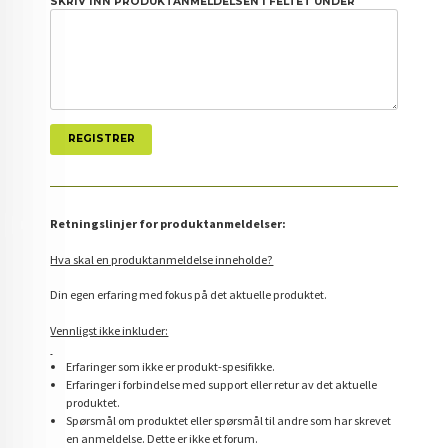
SKRIV INN PRODUKTANMELDELSEN I FELTET UNDER
Retningslinjer for produktanmeldelser:
Hva skal en produktanmeldelse inneholde?
Din egen erfaring med fokus på det aktuelle produktet.
Vennligst ikke inkluder:
Erfaringer som ikke er produkt-spesifikke.
Erfaringer i forbindelse med support eller retur av det aktuelle
produktet.
Spørsmål om produktet eller spørsmål til andre som har skrevet
en anmeldelse. Dette er ikke et forum.