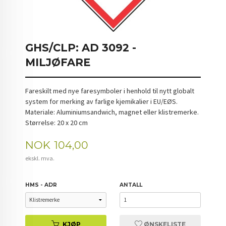
GHS/CLP: AD 3092 -
MILJØFARE
Fareskilt med nye faresymboler i henhold til nytt globalt
system for merking av farlige kjemikalier i EU/EØS.
Materiale: Aluminiumsandwich, magnet eller klistremerke.
Størrelse: 20 x 20 cm
Pris
NOK
104,00
ekskl. mva.
HMS - ADR
ANTALL
KJØP
ØNSKELISTE