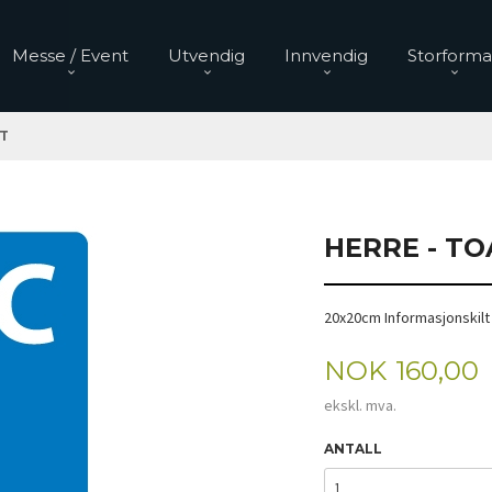
Messe / Event
Utvendig
Innvendig
Storforma
T
HERRE - T
20x20cm Informasjonskilt 
Pris
NOK
160,00
ekskl. mva.
ANTALL