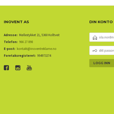
INOVENT AS
DIN KONTO
E-
Adresse:
Møllestykket 21, 5360 Kolltveit
POSTADRESSE
Telefon:
966 27 898
DITT
E-post:
kontakt@inoventreklame.no
PASSORD
Foretaksregisteret:
994973274