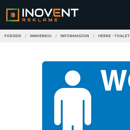
Gå
Lukk
PRODUKTER
til
innholdet
FORSIDE
INNVENDIG
INFORMASJON
HERRE - TOALET