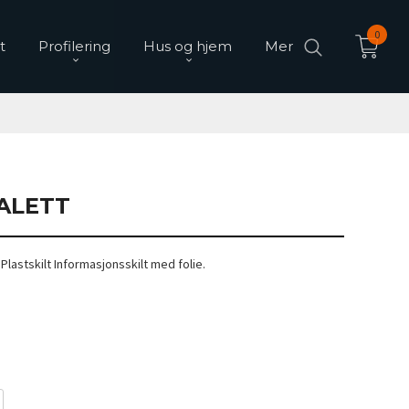
0
t
Profilering
Hus og hjem
Mer
OALETT
Plastskilt Informasjonsskilt med folie.