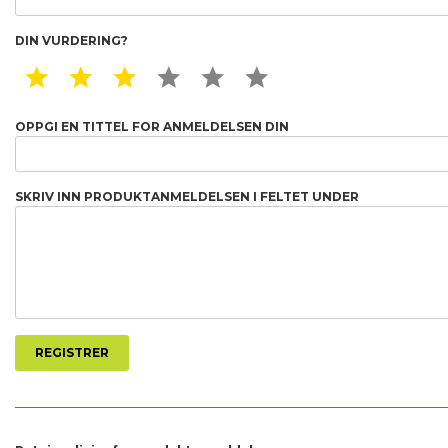
DIN VURDERING?
1 STAR
2 STAR
3 STAR
4 STAR
5 STAR
6 STAR
OPPGI EN TITTEL FOR ANMELDELSEN DIN
SKRIV INN PRODUKTANMELDELSEN I FELTET UNDER